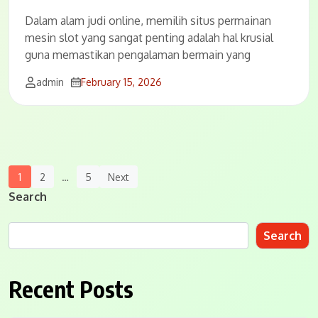
Dalam alam judi online, memilih situs permainan
mesin slot yang sangat penting adalah hal krusial
guna memastikan pengalaman bermain yang
admin
February 15, 2026
Posts
1
2
…
5
Next
Navigation
Search
Search
Recent Posts