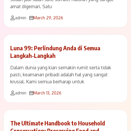
amat digemari. Satu
admin
March 29, 2026
Luna 99: Perlindung Anda di Semua
Langkah-Langkah
Dalam dunia yang kian semakin rumit serta tidak
pasti, keamanan pribadi adalah hal yang sangat
krusial. Kami semua berharap untuk
admin
March 13, 2026
The Ultimate Handbook to Household
Conservation: Preserving Food and