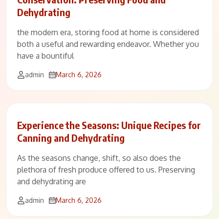
Dehydrating
the modern era, storing food at home is considered
both a useful and rewarding endeavor. Whether you
have a bountiful
admin
March 6, 2026
Experience the Seasons: Unique Recipes for
Canning and Dehydrating
As the seasons change, shift, so also does the
plethora of fresh produce offered to us. Preserving
and dehydrating are
admin
March 6, 2026