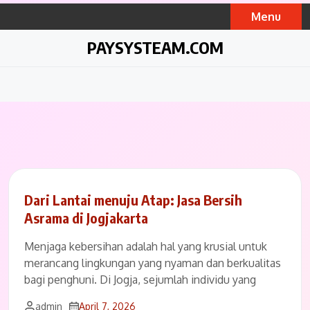
Skip
Menu
to
content
PAYSYSTEAM.COM
Dari Lantai menuju Atap: Jasa Bersih
Asrama di Jogjakarta
Menjaga kebersihan adalah hal yang krusial untuk
merancang lingkungan yang nyaman dan berkualitas
bagi penghuni. Di Jogja, sejumlah individu yang
admin
April 7, 2026