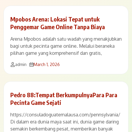
Mpobos Arena: Lokasi Tepat untuk
Penggemar Game Online Tanpa Biaya
Arena Mpobos adalah satu wadah yang menakjubkan
bagi untuk pecinta game online. Melalui beraneka
pilihan game yang komprehensif dan gratis,
admin
March 1, 2026
Pedro 88:Tempat BerkumpulnyaPara Para
Pecinta Game Sejati
https://consuladoguatemalausa.com/pennsylvania/
Di dalam era dunia maya saat ini, dunia game daring
semakin berkembang pesat, memberikan banyak