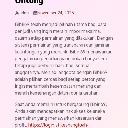
admin
November 24, 2025
Bibir69 telah menjadi pilihan utama bagi para
penjudi yang ingin meraih impor maksimal
dalam setiap permainan yang dilakukan. Dengan
sistem permainan yang transparan dan jaminan
keuntungan yang menarik, Bibir 69 menawarkan
pengalaman perjudian yang bukan hanya seru
tetapi juga berbuah hasil bagi semua
anggotanya. Menjadi anggota dengan Bibir69
adalah pilihan cerdas bagi setiap bettor yang
ingin menambah kesempatan menang dan
meraih kemenangan dalam dunia taruhan.
Saat Anda memilih untuk bergabung Bibir 69,
Anda akan mendapatkan hak akses ke aneka
permainan yang menawarkan keseruan dan
profit.
https://login.stikeshangtuah-