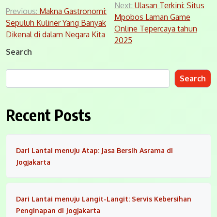
Post
Next:
Ulasan Terkini: Situs
Previous:
Makna Gastronomi:
Mpobos Laman Game
navigation
Sepuluh Kuliner Yang Banyak
Online Tepercaya tahun
Dikenal di dalam Negara Kita
2025
Search
Search
Recent Posts
Dari Lantai menuju Atap: Jasa Bersih Asrama di
Jogjakarta
Dari Lantai menuju Langit-Langit: Servis Kebersihan
Penginapan di Jogjakarta