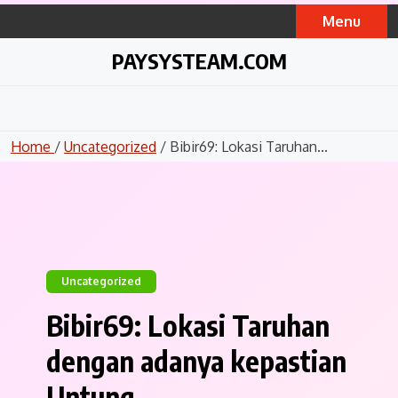
Skip
Menu
to
content
PAYSYSTEAM.COM
Home
/
Uncategorized
/ Bibir69: Lokasi Taruhan...
Uncategorized
Bibir69: Lokasi Taruhan
dengan adanya kepastian
Untung