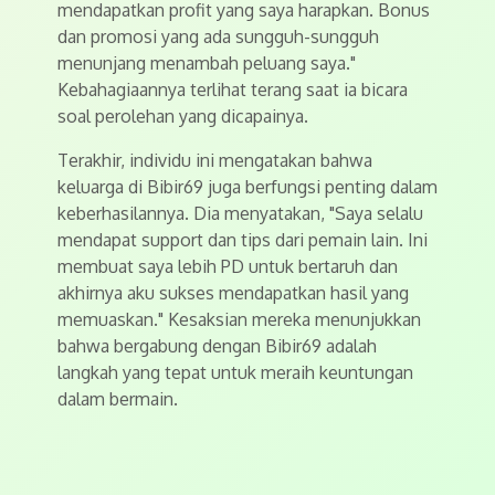
mendapatkan profit yang saya harapkan. Bonus
dan promosi yang ada sungguh-sungguh
menunjang menambah peluang saya."
Kebahagiaannya terlihat terang saat ia bicara
soal perolehan yang dicapainya.
Terakhir, individu ini mengatakan bahwa
keluarga di Bibir69 juga berfungsi penting dalam
keberhasilannya. Dia menyatakan, "Saya selalu
mendapat support dan tips dari pemain lain. Ini
membuat saya lebih PD untuk bertaruh dan
akhirnya aku sukses mendapatkan hasil yang
memuaskan." Kesaksian mereka menunjukkan
bahwa bergabung dengan Bibir69 adalah
langkah yang tepat untuk meraih keuntungan
dalam bermain.