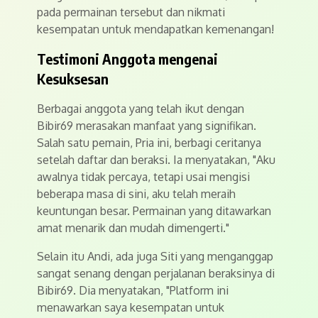
pada permainan tersebut dan nikmati
kesempatan untuk mendapatkan kemenangan!
Testimoni Anggota mengenai
Kesuksesan
Berbagai anggota yang telah ikut dengan
Bibir69 merasakan manfaat yang signifikan.
Salah satu pemain, Pria ini, berbagi ceritanya
setelah daftar dan beraksi. Ia menyatakan, "Aku
awalnya tidak percaya, tetapi usai mengisi
beberapa masa di sini, aku telah meraih
keuntungan besar. Permainan yang ditawarkan
amat menarik dan mudah dimengerti."
Selain itu Andi, ada juga Siti yang menganggap
sangat senang dengan perjalanan beraksinya di
Bibir69. Dia menyatakan, "Platform ini
menawarkan saya kesempatan untuk