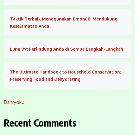
Taktik Terbaik Menggunakan Emon88: Mendukung
Keselamatan Anda
Luna 99: Perlindung Anda di Semua Langkah-Langkah
The Ultimate Handbook to Household Conservation:
Preserving Food and Dehydrating
Danryoku
Recent Comments